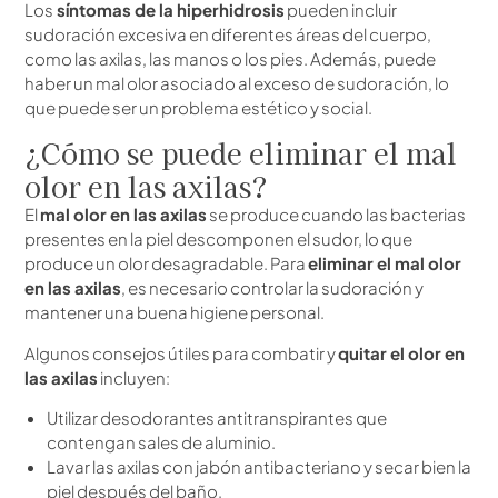
Los
síntomas de la hiperhidrosis
pueden incluir
sudoración excesiva en diferentes áreas del cuerpo,
como las axilas, las manos o los pies. Además, puede
haber un mal olor asociado al exceso de sudoración, lo
que puede ser un problema estético y social.
¿Cómo se puede eliminar el mal
olor en las axilas?
El
mal olor en las axilas
se produce cuando las bacterias
presentes en la piel descomponen el sudor, lo que
produce un olor desagradable. Para
eliminar el mal olor
en las axilas
, es necesario controlar la sudoración y
mantener una buena higiene personal.
Algunos consejos útiles para combatir y
quitar el olor en
las axilas
incluyen:
Utilizar desodorantes antitranspirantes que
contengan sales de aluminio.
Lavar las axilas con jabón antibacteriano y secar bien la
piel después del baño.