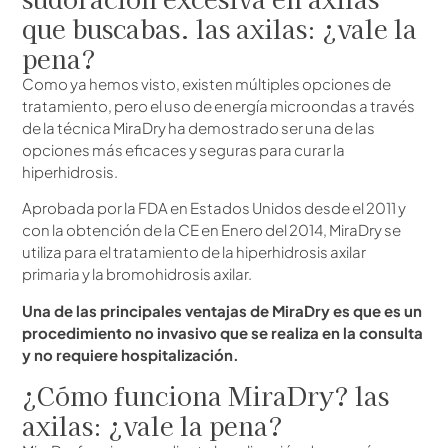
que buscabas. las axilas: ¿vale la
pena?
Como ya hemos visto, existen múltiples opciones de
tratamiento, pero el uso de energía microondas a través
de la técnica MiraDry ha demostrado ser una de las
opciones más eficaces y seguras para curar la
hiperhidrosis.
Aprobada por la FDA en Estados Unidos desde el 2011 y
con la obtención de la CE en Enero del 2014, MiraDry se
utiliza para el tratamiento de la hiperhidrosis axilar
primaria y la bromohidrosis axilar.
Una de las principales ventajas de MiraDry es que es un
procedimiento no invasivo que se realiza en la consulta
y no requiere hospitalización.
¿Cómo funciona MiraDry? las
axilas: ¿vale la pena?