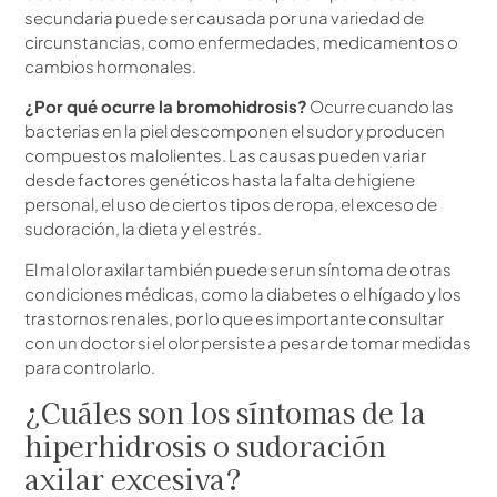
secundaria puede ser causada por una variedad de
circunstancias, como enfermedades, medicamentos o
cambios hormonales.
¿Por qué ocurre la bromohidrosis?
Ocurre cuando las
bacterias en la piel descomponen el sudor y producen
compuestos malolientes. Las causas pueden variar
desde factores genéticos hasta la falta de higiene
personal, el uso de ciertos tipos de ropa, el exceso de
sudoración, la dieta y el estrés.
El mal olor axilar también puede ser un síntoma de otras
condiciones médicas, como la diabetes o el hígado y los
trastornos renales, por lo que es importante consultar
con un doctor si el olor persiste a pesar de tomar medidas
para controlarlo.
¿Cuáles son los síntomas de la
hiperhidrosis o sudoración
axilar excesiva?