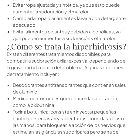
Evitar ropa ajustada y sintética, ya que esto puede
aumentar la sudoración y el mal olor.
Cambiar la ropa diariamente y lavarla con detergente
adecuado.
Evitar alimentos picantes y bebidas alcohólicas, ya
que pueden aumentar la sudoración y el mal olor.
¿Cómo se trata la hiperhidrosis?
Existen diferentes tratamientos disponibles para
combatir la sudoración axilar excesiva, dependiendo de
la gravedad y la causa del problema. Algunas opciones
de tratamiento incluyen:
Desodorantes antitranspirantes que contienen sales
de aluminio.
Medicamentos orales que reducen la sudoración,
como la oxibutinina.
Toxina botulínica: consiste en inyectar pequeñas
cantidades en las áreas afectadas, como las axilas o
las manos, para bloquear la acción de los nervios que
estimulan las glándulas sudoríparas pero se ha de