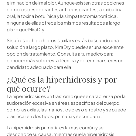
eliminación del mal olor. Aunque existen otras opciones
como los desodorantes antitranspirantes, la oxibutina
oral, la toxina botulínica y la simpatectomía torácica,
ninguna de ellas ofrece los mismos resultados a largo
plazo que MiraDry.
Si sufres de hiperhidrosis axilar y estás buscando una
solución a largo plazo, MiraDry puede ser una excelente
opción de tratamiento. Consulta a tu médico para
conocer más sobre esta técnica y determinar si eres un
candidato adecuado para ella.
¿Qué es la hiperhidrosis y por
qué ocurre?
La hiperhidrosis es un trastorno que se caracteriza por la
sudoración excesiva en áreas específicas del cuerpo,
como las axilas, las manos, los pies o el rostro y se puede
clasificar en dos tipos: primaria y secundaria.
La hiperhidrosis primaria es la más común y se
desconoce su causa, mientras que la hiperhidrosis