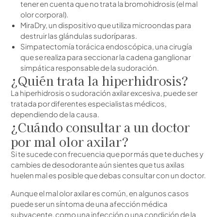
tener en cuenta que no trata la bromohidrosis (el mal
olor corporal).
MiraDry, un dispositivo que utiliza microondas para
destruir las glándulas sudoríparas.
Simpatectomía torácica endoscópica, una cirugía
que se realiza para seccionar la cadena ganglionar
simpática responsable de la sudoración.
¿Quién trata la hiperhidrosis?
La hiperhidrosis o sudoración axilar excesiva, puede ser
tratada por diferentes especialistas médicos,
dependiendo de la causa.
¿Cuándo consultar a un doctor
por mal olor axilar?
Si te sucede con frecuencia que por más que te duches y
cambies de desodorante aún sientes que tus axilas
huelen mal es posible que debas consultar con un doctor.
Aunque el mal olor axilar es común, en algunos casos
puede ser un síntoma de una afección médica
subyacente, como una infección o una condición de la