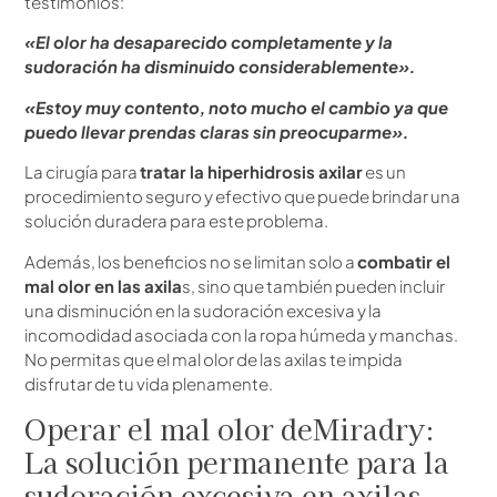
testimonios:
«El olor ha desaparecido completamente y la
sudoración ha disminuido considerablemente».
«Estoy muy contento, noto mucho el cambio ya que
puedo llevar prendas claras sin preocuparme».
La cirugía para
tratar la hiperhidrosis axilar
es un
procedimiento seguro y efectivo que puede brindar una
solución duradera para este problema.
Además, los beneficios no se limitan solo a
combatir el
mal olor en las axila
s, sino que también pueden incluir
una disminución en la sudoración excesiva y la
incomodidad asociada con la ropa húmeda y manchas.
No permitas que el mal olor de las axilas te impida
disfrutar de tu vida plenamente.
Operar el mal olor deMiradry:
La solución permanente para la
sudoración excesiva en axilas