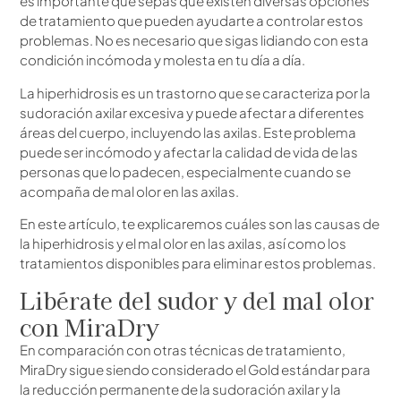
es importante que sepas que existen diversas opciones
de tratamiento que pueden ayudarte a controlar estos
problemas. No es necesario que sigas lidiando con esta
condición incómoda y molesta en tu día a día.
La hiperhidrosis es un trastorno que se caracteriza por la
sudoración axilar excesiva y puede afectar a diferentes
áreas del cuerpo, incluyendo las axilas. Este problema
puede ser incómodo y afectar la calidad de vida de las
personas que lo padecen, especialmente cuando se
acompaña de mal olor en las axilas.
En este artículo, te explicaremos cuáles son las causas de
la hiperhidrosis y el mal olor en las axilas, así como los
tratamientos disponibles para eliminar estos problemas.
Libérate del sudor y del mal olor
con MiraDry
En comparación con otras técnicas de tratamiento,
MiraDry sigue siendo considerado el Gold estándar para
la reducción permanente de la sudoración axilar y la