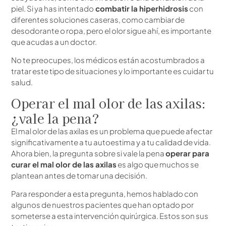
piel. Si ya has intentado
combatir la hiperhidrosis
con
diferentes soluciones caseras, como cambiar de
desodorante o ropa, pero el olor sigue ahí, es importante
que acudas a un doctor.
No te preocupes, los médicos están acostumbrados a
tratar este tipo de situaciones y lo importante es cuidar tu
salud.
Operar el mal olor de las axilas:
¿vale la pena?
El mal olor de las axilas es un problema que puede afectar
significativamente a tu autoestima y a tu calidad de vida.
Ahora bien, la pregunta sobre si vale la pena
operar para
curar el mal olor de las axilas
es algo que muchos se
plantean antes de tomar una decisión.
Para responder a esta pregunta, hemos hablado con
algunos de nuestros pacientes que han optado por
someterse a esta intervención quirúrgica. Estos son sus