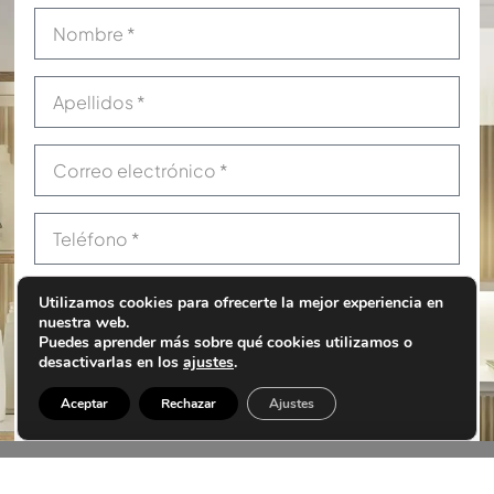
Utilizamos cookies para ofrecerte la mejor experiencia en
nuestra web.
¿Qué tipo de consulta quieres hacer?
Puedes aprender más sobre qué cookies utilizamos o
desactivarlas en los
ajustes
.
Pedir una cita
Solicitar información
Aceptar
Rechazar
Ajustes
¿En qué tratamiento estas interesado?