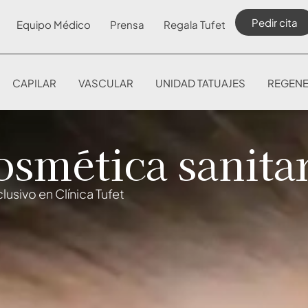
Pedir cita
Equipo Médico
Prensa
Regala Tufet
CAPILAR
VASCULAR
UNIDAD TATUAJES
REGENE
smética sanita
lusivo en Clínica Tufet