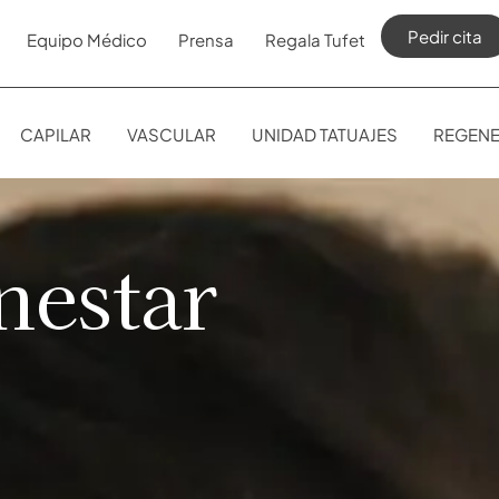
Pedir cita
Equipo Médico
Prensa
Regala Tufet
CAPILAR
VASCULAR
UNIDAD TATUAJES
REGENE
nestar