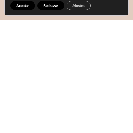
BARCELONA
Passeig de Gràcia, 86,
Aceptar
Rechazar
Ajustes
08008 Barcelona.
Horario
Lunes a Viernes de 10:00h a 19:00h
Sábado y domingo: Cerrado
+34 934 59 03 44
+34 93 458 41 68
+34 628 09 73 42
info@clinicatufet.com