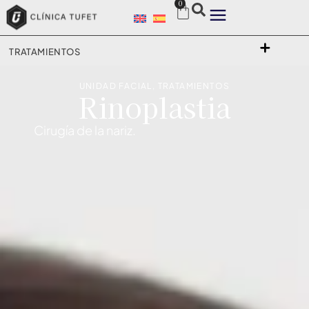
0
TRATAMIENTOS
UNIDAD FACIAL
,
TRATAMIENTOS
Rinoplastia
Cirugía de la nariz.