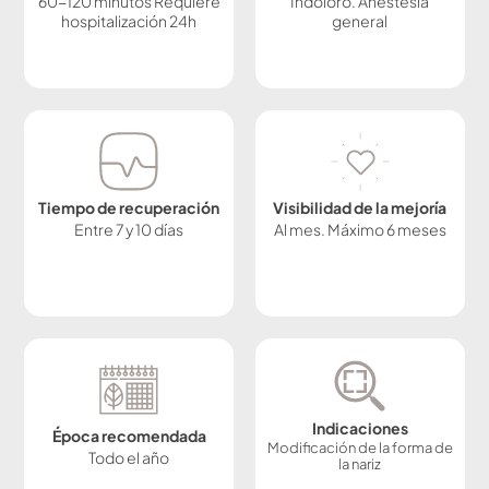
60-120 minutos Requiere
Indoloro. Anestesia
hospitalización 24h
general
Tiempo de recuperación
Visibilidad de la mejoría
Entre 7 y 10 días
Al mes. Máximo 6 meses
Indicaciones
Época recomendada
Modificación de la forma de
Todo el año
la nariz