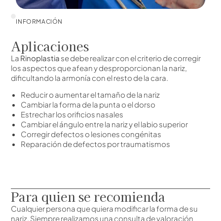
INFORMACIÓN
Aplicaciones
La
Rinoplastia
se debe realizar con el criterio de corregir
los aspectos que afean y desproporcionan la nariz,
dificultando la armonía con el resto de la cara.
Reducir o aumentar el tamaño de la nariz
Cambiar la forma de la punta o el dorso
Estrechar los orificios nasales
Cambiar el ángulo entre la nariz y el labio superior
Corregir defectos o lesiones congénitas
Reparación de defectos por traumatismos
Para quien se recomienda
Cualquier persona que quiera modificar la forma de su
nariz. Siempre realizamos una consulta de valoración