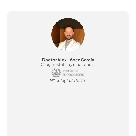
Doctor Alex López García
Cirugía estética y maxilofacial
Nº colegiado 53761