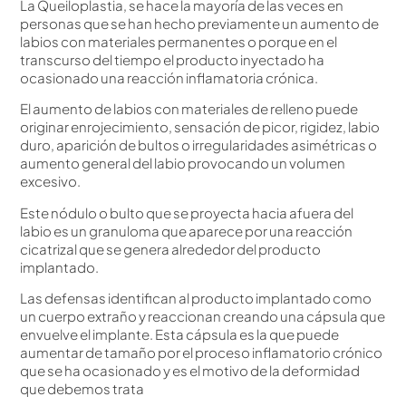
La Queiloplastia, se hace la mayoría de las veces en
personas que se han hecho previamente un aumento de
labios con materiales permanentes o porque en el
transcurso del tiempo el producto inyectado ha
ocasionado una reacción inflamatoria crónica.
El aumento de labios con materiales de relleno puede
originar enrojecimiento, sensación de picor, rigidez, labio
duro, aparición de bultos o irregularidades asimétricas o
aumento general del labio provocando un volumen
excesivo.
Este nódulo o bulto que se proyecta hacia afuera del
labio es un granuloma que aparece por una reacción
cicatrizal que se genera alrededor del producto
implantado.
Las defensas identifican al producto implantado como
un cuerpo extraño y reaccionan creando una cápsula que
envuelve el implante. Esta cápsula es la que puede
aumentar de tamaño por el proceso inflamatorio crónico
que se ha ocasionado y es el motivo de la deformidad
que debemos trata