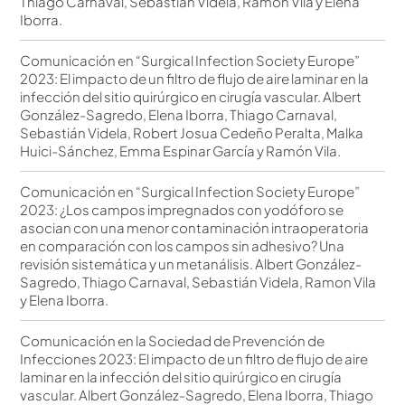
Thiago Carnaval, Sebastián Videla, Ramon Vila y Elena
Iborra.
Comunicación en “Surgical Infection Society Europe”
2023: El impacto de un filtro de flujo de aire laminar en la
infección del sitio quirúrgico en cirugía vascular. Albert
González-Sagredo, Elena Iborra, Thiago Carnaval,
Sebastián Videla, Robert Josua Cedeño Peralta, Malka
Huici-Sánchez, Emma Espinar García y Ramón Vila.
Comunicación en “Surgical Infection Society Europe”
2023: ¿Los campos impregnados con yodóforo se
asocian con una menor contaminación intraoperatoria
en comparación con los campos sin adhesivo? Una
revisión sistemática y un metanálisis. Albert González-
Sagredo, Thiago Carnaval, Sebastián Videla, Ramon Vila
y Elena Iborra.
Comunicación en la Sociedad de Prevención de
Infecciones 2023: El impacto de un filtro de flujo de aire
laminar en la infección del sitio quirúrgico en cirugía
vascular. Albert González-Sagredo, Elena Iborra, Thiago