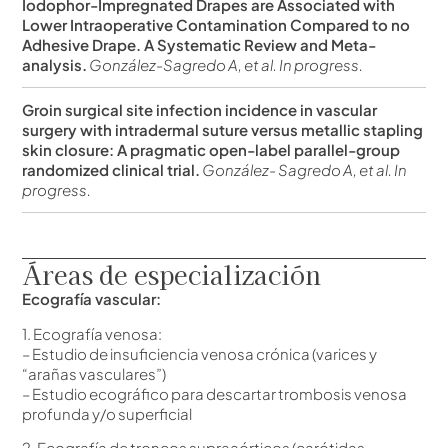
Iodophor-Impregnated Drapes are Associated with
Lower Intraoperative Contamination Compared to no
Adhesive Drape. A Systematic Review and Meta-
analysis.
González-Sagredo A, et al. In progress.
Groin surgical site infection incidence in vascular
surgery with intradermal suture versus metallic stapling
skin closure: A pragmatic open-label parallel-group
randomized clinical trial.
González- Sagredo A, et al. In
progress.
Áreas de especialización
Ecografía vascular:
1. Ecografía venosa:
– Estudio de insuficiencia venosa crónica (varices y
“arañas vasculares”)
– Estudio ecográfico para descartar trombosis venosa
profunda y/o superficial
2. Ecografía de troncos supraaórticos (carótidas,