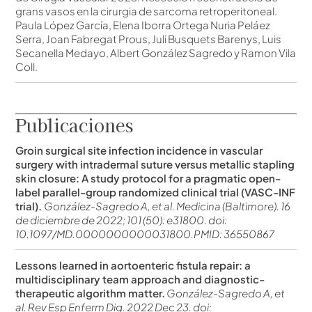
grans vasos en la cirurgia de sarcoma retroperitoneal.
Paula López García, Elena Iborra Ortega Nuria Peláez
Serra, Joan Fabregat Prous, Juli Busquets Barenys, Luis
Secanella Medayo, Albert González Sagredo y Ramon Vila
Coll.
Publicaciones
Groin surgical site infection incidence in vascular
surgery with intradermal suture versus metallic stapling
skin closure: A study protocol for a pragmatic open-
label parallel-group randomized clinical trial (VASC-INF
trial).
González-Sagredo A, et al. Medicina (Baltimore). 16
de diciembre de 2022; 101 (50): e31800. doi:
10.1097/MD.0000000000031800.PMID: 36550867
Lessons learned in aortoenteric fistula repair: a
multidisciplinary team approach and diagnostic-
therapeutic algorithm matter.
González-Sagredo A, et
al. Rev Esp Enferm Dig. 2022 Dec 23. doi: