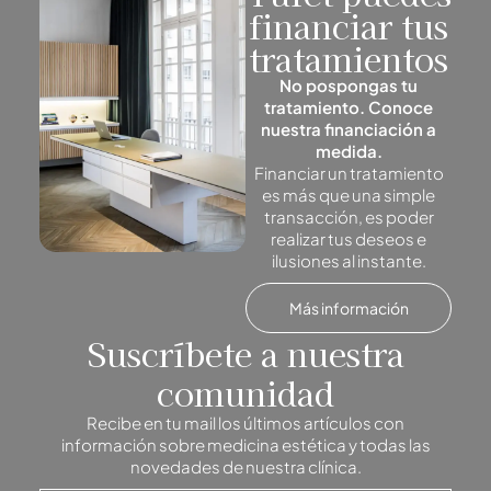
financiar tus
tratamientos
No pospongas tu
tratamiento. Conoce
nuestra financiación a
medida.
Financiar un tratamiento
es más que una simple
transacción, es poder
realizar tus deseos e
ilusiones al instante.
Más información
Suscríbete a nuestra
comunidad
Recibe en tu mail los últimos artículos con
información sobre medicina estética y todas las
novedades de nuestra clínica.