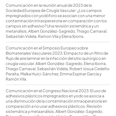
Comunicación en la reunión anual de 2023 de la
Sociedad Europea de Cirugía Vascular: ¿Los campos
impregnados con yodóforo se asocian con una menor
contaminación intraoperatoria en comparación con los
campos sin adhesivo? Una revisión sistemática y un
metanálisis. Albert González-Sagredo, Thiago Carnaval,
Sebastián Videla, Ramon Vila y Elena Iborra.
Comunicación en el Simposio Europeo sobre
Biomateriales Vasculares 2023: El impacto de un filtro de
flujo de aire laminar en la infección del sitio quirúrgico en
cirugía vascular. Albert González-Sagredo, Elena Iborra,
Thiago Carnaval, Sebastián Videla, Robert Josua Cedeño
Peralta, Malka Huici-Sánchez, Emma Espinar García y
Ramón Vila.
Comunicación en el Congreso Nacional 2023: El uso de
adhesivos plásticos impregnados en yodo se asocia a
una disminución de la contaminación intraoperatoria en
comparación a no usar adhesivos plásticos. Revisión
sistemática y metaanálisis. Albert González-Sagredo,