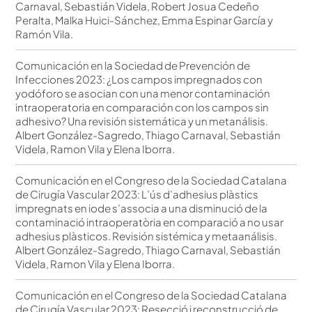
Carnaval, Sebastián Videla, Robert Josua Cedeño
Peralta, Malka Huici-Sánchez, Emma Espinar García y
Ramón Vila.
Comunicación en la Sociedad de Prevención de
Infecciones 2023: ¿Los campos impregnados con
yodóforo se asocian con una menor contaminación
intraoperatoria en comparación con los campos sin
adhesivo? Una revisión sistemática y un metanálisis.
Albert González-Sagredo, Thiago Carnaval, Sebastián
Videla, Ramon Vila y Elena Iborra.
Comunicación en el Congreso de la Sociedad Catalana
de Cirugía Vascular 2023: L’ús d’adhesius plàstics
impregnats en iode s’associa a una disminució de la
contaminació intraoperatòria en comparació a no usar
adhesius plàsticos. Revisión sistémica y metaanálisis.
Albert González-Sagredo, Thiago Carnaval, Sebastián
Videla, Ramon Vila y Elena Iborra.
Comunicación en el Congreso de la Sociedad Catalana
de Cirugía Vascular 2023: Resecció i reconstrucció de