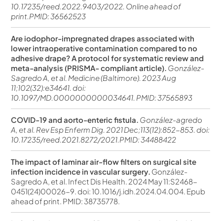
10.17235/reed.2022.9403/2022. Online ahead of
print.PMID: 36562523
Are iodophor-impregnated drapes associated with
lower intraoperative contamination compared to no
adhesive drape? A protocol for systematic review and
meta-analysis (PRISMA- compliant article).
González-
Sagredo A, et al. Medicine (Baltimore). 2023 Aug
11;102(32):e34641. doi:
10.1097/MD.0000000000034641. PMID: 37565893
COVID-19 and aorto-enteric fistula.
González-agredo
A, et al. Rev Esp Enferm Dig. 2021 Dec;113(12):852-853. doi:
10.17235/reed.2021.8272/2021.PMID: 34488422
The impact of laminar air-flow filters on surgical site
infection incidence in vascular surgery.
González-
Sagredo A, et al. Infect Dis Health. 2024 May 11:S2468-
0451(24)00026-9. doi: 10.1016/j.idh.2024.04.004. Epub
ahead of print. PMID: 38735778.