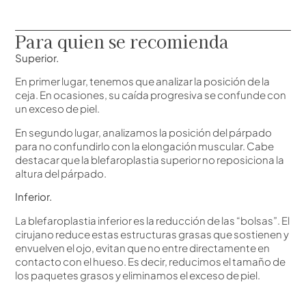
Para quien se recomienda
Superior.
En primer lugar, tenemos que analizar la posición de la
ceja. En ocasiones, su caída progresiva se confunde con
un exceso de piel.
En segundo lugar, analizamos la posición del párpado
para no confundirlo con la elongación muscular. Cabe
destacar que la blefaroplastia superior no reposiciona la
altura del párpado.
Inferior.
La blefaroplastia inferior es la reducción de las “bolsas”. El
cirujano reduce estas estructuras grasas que sostienen y
envuelven el ojo, evitan que no entre directamente en
contacto con el hueso. Es decir, reducimos el tamaño de
los paquetes grasos y eliminamos el exceso de piel.