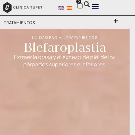
0
TRATAMIENTOS
UNIDAD FACIAL
,
TRATAMIENTOS
Blefaroplastia
Extraer la grasa y el exceso de piel de los
párpados superiores e inferiores.