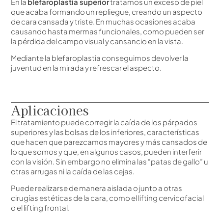
En la
blefaroplastia superior
tratamos un exceso de piel
que acaba formando un repliegue, creando un aspecto
de cara cansada y triste. En muchas ocasiones acaba
causando hasta mermas funcionales, como pueden ser
la pérdida del campo visual y cansancio en la vista.
Mediante la blefaroplastia conseguimos devolver la
juventud en la mirada y refrescar el aspecto.
Aplicaciones
El tratamiento puede corregir la caída de los párpados
superiores y las bolsas de los inferiores, características
que hacen que parezcamos mayores y más cansados de
lo que somos y que, en algunos casos, pueden interferir
con la visión. Sin embargo no elimina las “patas de gallo” u
otras arrugas ni la caída de las cejas.
Puede realizarse de manera aislada o junto a otras
cirugías estéticas de la cara, como el lifting cervicofacial
o el lifting frontal.