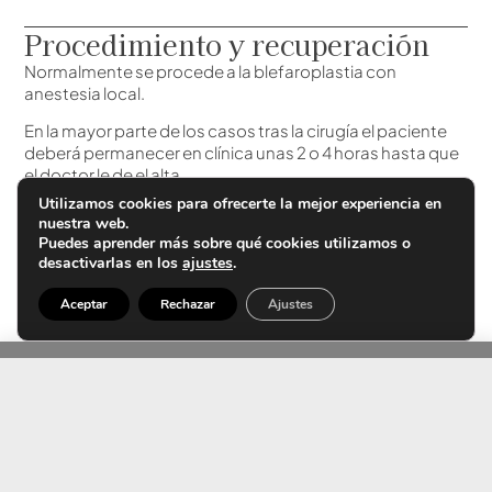
Procedimiento y recuperación
Normalmente se procede a la blefaroplastia con
anestesia local.
En la mayor parte de los casos tras la cirugía el paciente
deberá permanecer en clínica unas 2 o 4 horas hasta que
el doctor le de el alta.
Utilizamos cookies para ofrecerte la mejor experiencia en
Al cabo de unos 2 o 3 días, el paciente ya podrá hacer vida
nuestra web.
normal.
Puedes aprender más sobre qué cookies utilizamos o
desactivarlas en los
ajustes
.
La recuperación total se da en unos 10 días máximo.
Aceptar
Rechazar
Ajustes
Consúltanos