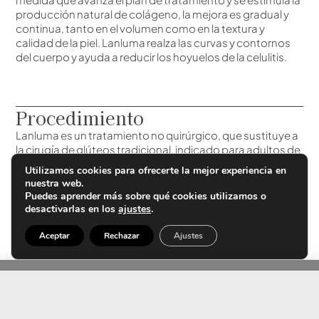
producción natural de colágeno, la mejora es gradual y
continua, tanto en el volumen como en la textura y
calidad de la piel. Lanluma realza las curvas y contornos
del cuerpo y ayuda a reducir los hoyuelos de la celulitis.
Procedimiento
Lanluma es un tratamiento no quirúrgico, que sustituye a
la cirugía de glúteos tradicional, indicado para adultos de
cualquier edad y sexo. Antes de iniciar el procedimiento,
Utilizamos cookies para ofrecerte la mejor experiencia en
se aplica anestesia local. Por consiguiente, en ocasiones
nuestra web.
puede provocar un poco de enrojecimiento y/o
Puedes aprender más sobre qué cookies utilizamos o
hinchazón. El tratamiento con Lanluma tiene un mínimo
desactivarlas en los
ajustes
.
tiempo de recuperación, y permite retomar las
actividades habituales el mismo día.
Aceptar
Rechazar
Ajustes
Sus resultados naturales son apreciables a partir de la
segunda/tercera sesión ya que aparecen gradualmente
(a medida que avanza el tratamiento); y su mejora
(volumen, textura de la piel y reducción de los hoyuelos de
la celulitis)
tiene una duración de hasta dos años.