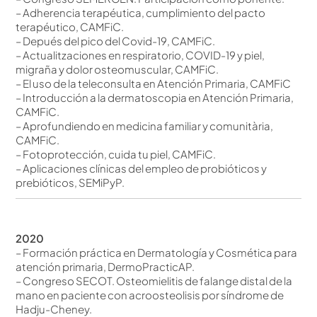
– Adherencia terapéutica, cumplimiento del pacto
terapéutico, CAMFiC.
– Depués del pico del Covid-19, CAMFiC.
– Actualitzaciones en respiratorio, COVID-19 y piel,
migraña y dolor osteomuscular, CAMFiC.
– El uso de la teleconsulta en Atención Primaria, CAMFiC
– Introducción a la dermatoscopia en Atención Primaria,
CAMFiC.
– Aprofundiendo en medicina familiar y comunitària,
CAMFiC.
– Fotoprotección, cuida tu piel, CAMFiC.
– Aplicaciones clínicas del empleo de probióticos y
prebióticos, SEMiPyP.
2020
– Formación práctica en Dermatología y Cosmética para
atención primaria, DermoPracticAP.
– Congreso SECOT. Osteomielitis de falange distal de la
mano en paciente con acroosteolisis por síndrome de
Hadju-Cheney.