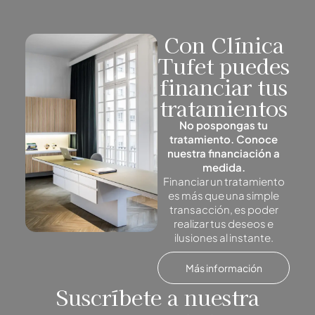
Con Clínica
Tufet puedes
financiar tus
tratamientos
No pospongas tu
tratamiento. Conoce
nuestra financiación a
medida.
Financiar un tratamiento
es más que una simple
transacción, es poder
realizar tus deseos e
ilusiones al instante.
Más información
Suscríbete a nuestra